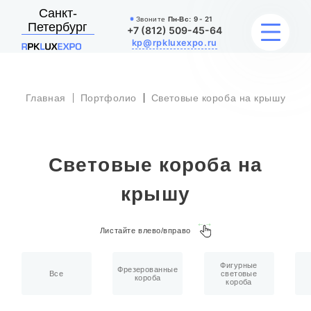
Санкт-
Звоните
Пн-Вс:
9 - 21
Петербург
+7 (812) 509-45-64
kp@rpkluxexpo.ru
Главная
Портфолио
Световые короба на крышу
УСЛУГИ
НАШИ РАБОТЫ
Световые короба на
АКЦИИ
крышу
БЛОГ
Листайте влево/вправо
О КОМПАНИИ
Фигурные
Фрезерованные
Все
световые
короба
короба