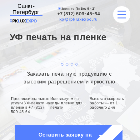
Санкт-
Звоните
Пн-Вс:
9 - 21
Петербург
+7 (812) 509-45-64
kp@rpkluxexpo.ru
УФ печать на пленке
УСЛУГИ
НАШИ РАБОТЫ
Заказать печатную продукцию с
АКЦИИ
высоким разрешением и яркостью
БЛОГ
Профессиональные
Используем все
Высокая скорость
услуги УФ-печати на
виды пленки для
работы — от 1
пленке в +7 (812)
печати
рабочего дня
О КОМПАНИИ
509-45-64
Оставить заявку на