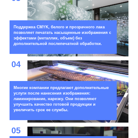
Поддержка CMYK, белого и прозрачного лака
позволяет печатать насыщенные изображения с
эффектами (металлик, объем) без
дополнительной послепечатной обработки.
04
Многие компании предлагают дополнительные
услуги после нанесения изображения:
ламинирование, нарезку. Они позволяют
улучшить качество готовой продукции и
увеличить срок ее службы.
05