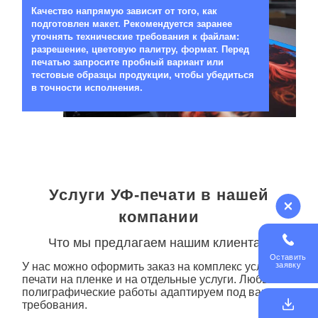
Качество напрямую зависит от того, как
подготовлен макет. Рекомендуется заранее
уточнять технические требования к файлам:
разрешение, цветовую палитру, формат. Перед
печатью запросите пробный вариант или
тестовые образцы продукции, чтобы убедиться
в точности исполнения.
Услуги УФ-печати в нашей
компании
Что мы предлагаем нашим клиентам
Оставить
заявку
У нас можно оформить заказ на комплекс услуг по
печати
на пленке
и на отдельные услуги. Любые
полиграфические работы адаптируем под ваши
требования.