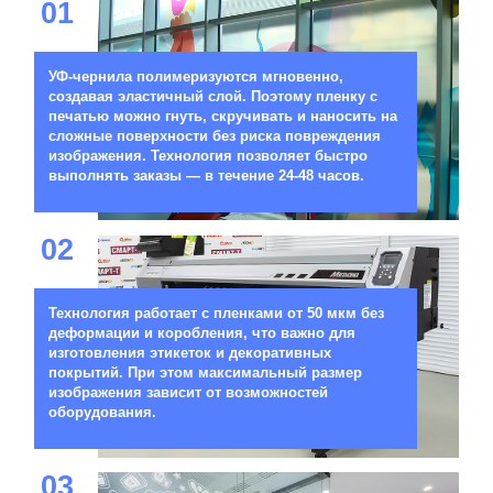
01
УФ-чернила полимеризуются мгновенно,
создавая эластичный слой. Поэтому пленку с
печатью можно гнуть, скручивать и наносить на
сложные поверхности без риска повреждения
изображения. Технология позволяет быстро
выполнять заказы — в течение 24-48 часов.
02
Технология работает с пленками от 50 мкм без
деформации и коробления, что важно для
изготовления этикеток и декоративных
покрытий. При этом максимальный размер
изображения зависит от возможностей
оборудования.
03