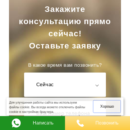
Закажите
консультацию прямо
сейчас!
Оставьте заявку
В какое время вам позвонить?
Сейчас
оимость
арки
Для улучшения работы сайта мы используем
Хорошо
файлы cookie. Вы всегда можете отключить файлы
cookie в настройках браузера.
Написать
Позвонить