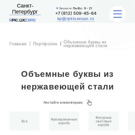
Санкт-
Звоните
Пн-Вс:
9 - 21
Петербург
+7 (812) 509-45-64
kp@rpkluxexpo.ru
Объемные буквы из
Главная
Портфолио
УСЛУГИ
нержавеющей стали
НАШИ РАБОТЫ
Объемные буквы из
АКЦИИ
нержавеющей стали
БЛОГ
Листайте влево/вправо
О КОМПАНИИ
Фигурные
Фрезерованные
Все
световые
короба
короба