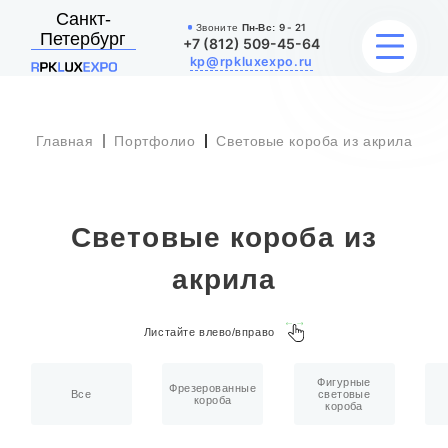
Санкт-
Звоните
Пн-Вс:
9 - 21
Петербург
+7 (812) 509-45-64
kp@rpkluxexpo.ru
Главная
Портфолио
Световые короба из акрила
УСЛУГИ
НАШИ РАБОТЫ
Световые короба из
АКЦИИ
акрила
БЛОГ
Листайте влево/вправо
О КОМПАНИИ
Фигурные
Фрезерованные
Все
световые
короба
короба