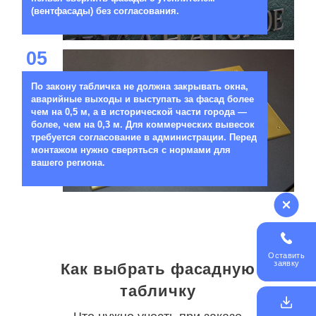
(вентфасады) без согласования.
05
По закону табличка не должна закрывать окна,
аварийные выходы и выступать за фасад более
чем на 0,5 м, а в исторической части города —
более, чем на 0,3 м. Для коммерческих вывесок
требуется согласование в администрации. Перед
монтажом нужно сверяться с нормами для
вашего региона.
Оставить
заявку
Как выбрать фасадную
табличку