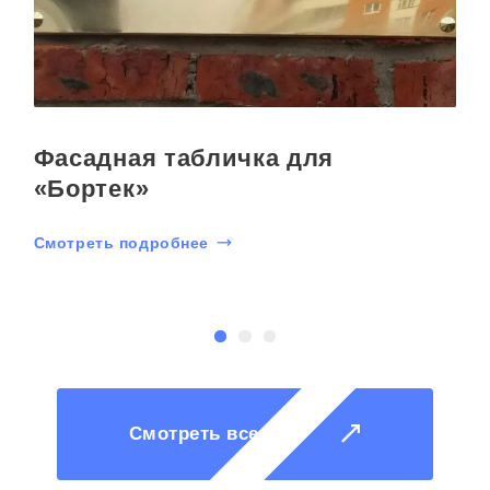
Фасадная табличка для
«Бортек»
Смотреть подробнее
С
Смотреть все