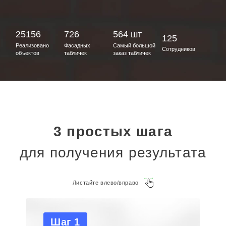
25156
726
564 шт
125
Реализовано
Фасадных
Самый большой
Сотрудников
объектов
табличек
заказ табличек
3 простых шага
для получения результата
Листайте влево/вправо
Шаг 1