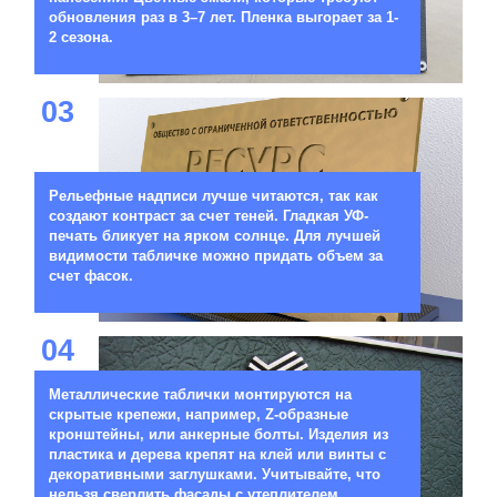
обновления раз в 3–7 лет. Пленка выгорает за 1-
2 сезона.
03
Рельефные надписи лучше читаются, так как
создают контраст за счет теней. Гладкая УФ-
печать бликует на ярком солнце. Для лучшей
видимости табличке можно придать объем за
счет фасок.
04
Металлические таблички монтируются на
скрытые крепежи, например, Z-образные
кронштейны, или анкерные болты. Изделия из
пластика и дерева крепят на клей или винты с
декоративными заглушками. Учитывайте, что
нельзя сверлить фасады с утеплителем