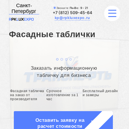
Санкт-
Звоните
Пн-Вс:
9 - 21
Петербург
+7 (812) 509-45-64
kp@rpkluxexpo.ru
Фасадные таблички
УСЛУГИ
НАШИ РАБОТЫ
Заказать информационную
АКЦИИ
табличку для бизнеса
БЛОГ
Фасадная табличка
Срочное
Бесплатный дизайн
на заказ от
изготовление за 1
и замеры
производителя
час
О КОМПАНИИ
Оставить заявку на
расчет стоимости