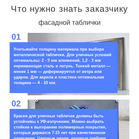
Что нужно знать заказчику
фасадной таблички
01
Учитывайте толщину материала при выборе
металлической таблички. Для уличных условий
оптимальны: 2 - 5 мм алюминий, 1,2 - 3 мм
нержавеющая сталь и латунь. Тонкий металл —
менее 1 мм — деформируется от ветра или
ударов. Для акрила и пластика оптимальная
толщина — 4 - 10 мм.
02
Краски для уличных табличек должны быть
устойчивы к УФ-излучению. Можно выбрать
стойкие к выгоранию полимерные покрытия,
которые держатся 7-15 лет при качественном
нанесении. Цветные эмали, которые требуют