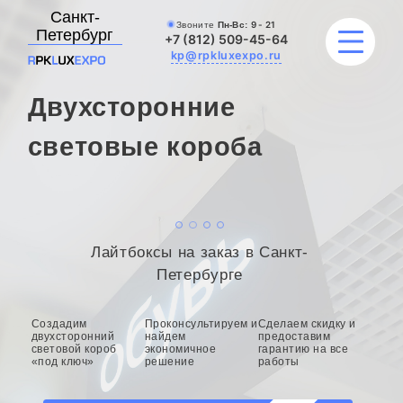
Санкт-
Звоните
Пн-Вс:
9 - 21
Петербург
+7 (812) 509-45-64
kp@rpkluxexpo.ru
Двухсторонние
УСЛУГИ
световые короба
НАШИ РАБОТЫ
АКЦИИ
Лайтбоксы на заказ в Санкт-
БЛОГ
Петербурге
О КОМПАНИИ
Создадим
Проконсультируем и
Сделаем скидку и
двухсторонний
найдем
предоставим
световой короб
экономичное
гарантию на все
«под ключ»
решение
работы