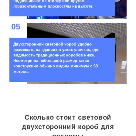
подвешивают к потолку или другим
горизонтальным плоскостям на высоте.
05
Двухсторонний световой короб удобно
размещать на зданиях в узких улочках, где
видимость традиционных коробов ниже.
Несмотря на небольшой размер такие
конструкции обычно видны минимум с 60
метров.
Сколько стоит световой
двухсторонний короб для