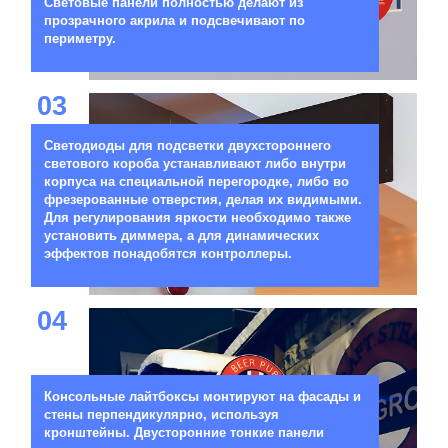
Световые панели полностью делают из
прозрачного акрила и подсвечивают по
периметру.
03
Светодиоды для подсветки двухстороннего
светового короба устанавливают либо внутри
корпуса на специальной перегородке, либо во
фрезерованные отверстия, делая их видимыми.
Для регулирования яркости необходимо также
установить диммера, а для динамических
эффектов понадобятся контроллеры.
04
Консольные лайтбоксы монтируют на фасады и
стены перпендикулярно, используя
кронштейны. Двусторонние тонкие панели