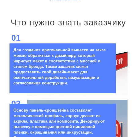
Что нужно знать заказчику
01
Для создания оригинальной вывески на заказ
можно обратиться к дизайнеру, который
нарисует макет в соответствии с миссией и
стилем бренда. Также заказчик может
предоставить свой дизайн-макет для
окончательной доработки, визуализации и
согласования конструкции.
02
Основу панель-кронштейна составляет
металлический профиль, корпус делают из
акрила, пластика или композита. Декорируют
вывеску с помощью цветной виниловой
пленки, окрашивания или инкрустации.