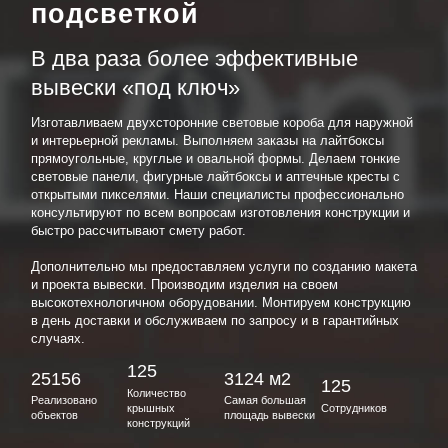
подсветкой
В два раза более эффективные
вывески «под ключ»
Изготавливаем двухсторонние световые короба для наружной
и интерьерной рекламы. Выполняем заказы на лайтбоксы
прямоугольные, круглые и овальной формы. Делаем тонкие
световые панели, фигурные лайтбоксы и аптечные кресты с
открытыми пикселями. Наши специалисты профессионально
консультируют по всем вопросам изготовления конструкции и
быстро рассчитывают смету работ.
Дополнительно мы предоставляем услуги по созданию макета
и проекта вывески. Производим изделия на своем
высокотехнологичном оборудовании. Монтируем конструкцию
в день доставки и обслуживаем по запросу и в гарантийных
случаях.
125
25156
3124 м2
125
Количество
Реализовано
Самая большая
крышных
Сотрудников
объектов
площадь вывески
конструкций