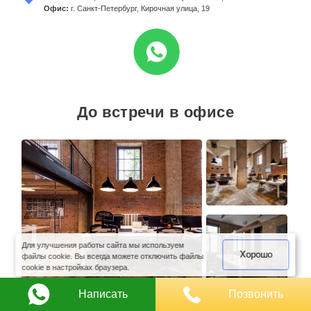
Офис:
г. Санкт-Петербург, Кирочная улица, 19
До встречи в офисе
оимость
арки
Для улучшения работы сайта мы используем
Хорошо
файлы cookie. Вы всегда можете отключить файлы
cookie в настройках браузера.
Написать
Позвонить