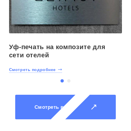
Уф-печать на композите для
сети отелей
Смотреть подробнее
С
Смотреть все