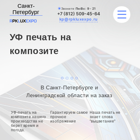
Санкт-
Звоните
Пн-Вс:
9 - 21
Петербург
+7 (812) 509-45-64
kp@rpkluxexpo.ru
УФ печать на
УСЛУГИ
композите
НАШИ РАБОТЫ
АКЦИИ
В Санкт-Петербурге и
БЛОГ
Ленинградской области на заказ
О КОМПАНИИ
УФ-печать на
Гарантируем самое
Наша печать не
композите нашего
прочное
знает слова
производства не
изображение
"выцветание"
берет время и
погода.