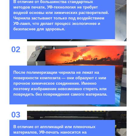
В отличие от большинства стандартных
методов печати, УФ-технология не требует
водной основы или химических растворителей.
Чернила застывают только под воздействием
УФ-ламп, что делает процесс экологичнее и
безопаснее для здоровья.
02
После полимеризации чернила не лежат на
поверхности композита — они образуют с ним
прочное химическое соединение. Именно
поэтому изображение невозможно стереть или
повредить без повреждения самого материала.
03
В отличие от аппликаций или пленочных
материалов, УФ-печать наносится на