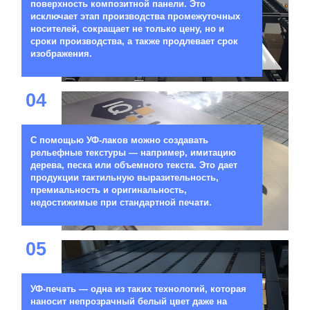
поверхность композитной панели. Это
исключает этап производства промежуточных
носителей, сокращает не только цену, но и
сроки производства, а также продлевает срок
изображения.
04
С помощью УФ-лаков можно создавать
рельефные текстуры — например, имитацию
дерева, песка или объемного текста. Это дает
продукции тактильную выразительность,
премиальность и оригинальность,
недостижимые при стандартной печати.
05
УФ-печать — одна из таких технологий, которая
наносит непрозрачный белый цвет даже на