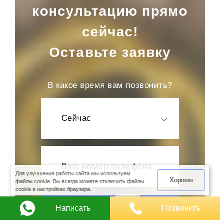
консультацию прямо
сейчас!
Оставьте заявку
В какое время вам позвонить?
Сейчас
оимость
арки
Для улучшения работы сайта мы используем
Хорошо
файлы cookie. Вы всегда можете отключить файлы
cookie в настройках браузера.
Написать
Позвонить
Перезвоните мне