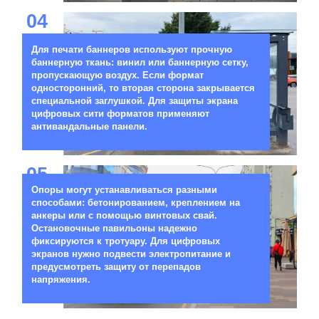
04
Для печати баннеров используют прочную
баннерную ткань: винил или баннерную сетку,
пропускающую воздух. Если формат
односторонний, то вторая сторона закрывается
специальной заглушкой. Для защиты экрана
цифровых сити форматов применяют
антивандальные панели.
05
Опоры могут устанавливаться разными
способами: бетонированием, креплением на
анкеры или с помощью винтовых свай.
Остановочные павильоны надежно
фиксируются к тротуару. Для цифровых
экранов нужно подвести электропитание и
предусмотреть защиту от перепадов
напряжения.