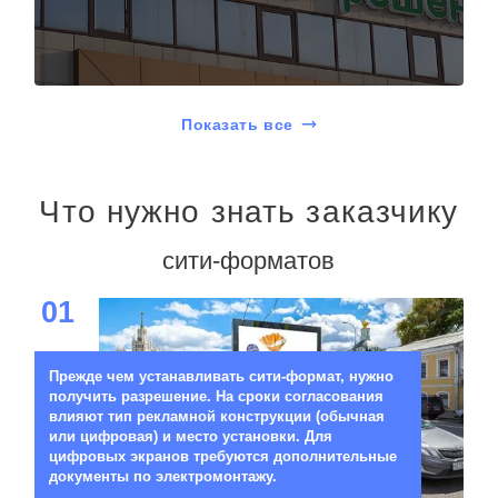
Показать все
Что нужно знать заказчику
сити-форматов
01
Прежде чем устанавливать сити-формат, нужно
получить разрешение. На сроки согласования
влияют тип рекламной конструкции (обычная
или цифровая) и место установки. Для
цифровых экранов требуются дополнительные
документы по электромонтажу.