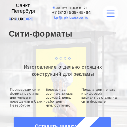
Санкт-
Звоните
Пн-Вс:
9 - 21
Петербург
+7 (812) 509-45-64
kp@rpkluxexpo.ru
Сити-форматы
УСЛУГИ
НАШИ РАБОТЫ
Изготовление отдельно стоящих
АКЦИИ
конструкций для рекламы
БЛОГ
Производим сити
Беремся за
Предлагаем печать
формат рекламы
срочные заказы
и цифровой
для улицы и
сроком 1 день,
вариант рекламы на
О КОМПАНИИ
помещений в Санкт-
работаем
сити формате
Петербурге
круглосуточно
Оставить заявку на