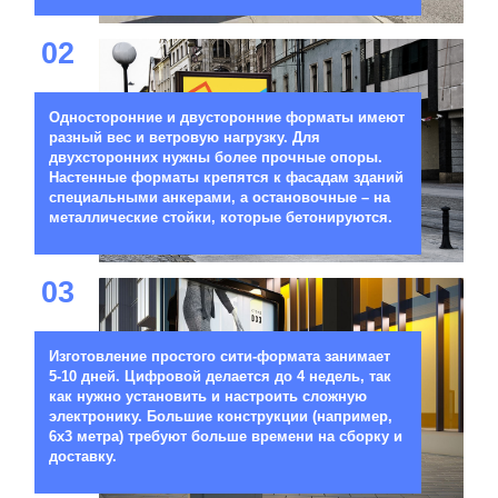
02
Односторонние и двусторонние форматы имеют
разный вес и ветровую нагрузку. Для
двухсторонних нужны более прочные опоры.
Настенные форматы крепятся к фасадам зданий
специальными анкерами, а остановочные – на
металлические стойки, которые бетонируются.
03
Изготовление простого сити-формата занимает
5-10 дней. Цифровой делается до 4 недель, так
как нужно установить и настроить сложную
электронику. Большие конструкции (например,
6х3 метра) требуют больше времени на сборку и
доставку.