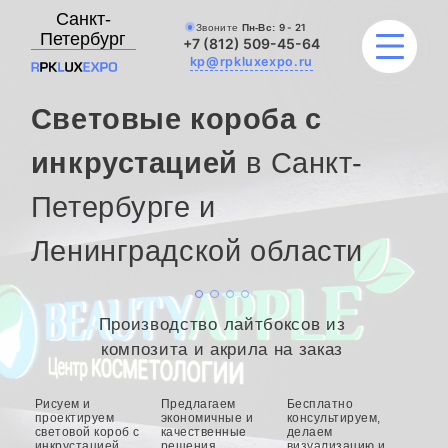
Санкт-
Звоните
Пн-Вс:
9 - 21
Петербург
+7 (812) 509-45-64
kp@rpkluxexpo.ru
Световые короба с
УСЛУГИ
инкрустацией
в Санкт-
Петербурге и
НАШИ РАБОТЫ
Ленинградской области
АКЦИИ
БЛОГ
Производство лайтбоксов из
О КОМПАНИИ
композита и акрила на заказ
Рисуем и
Предлагаем
Бесплатно
проектируем
экономичные и
консультируем,
световой короб с
качественные
делаем
инкрустацией
решения,
визуализацию и