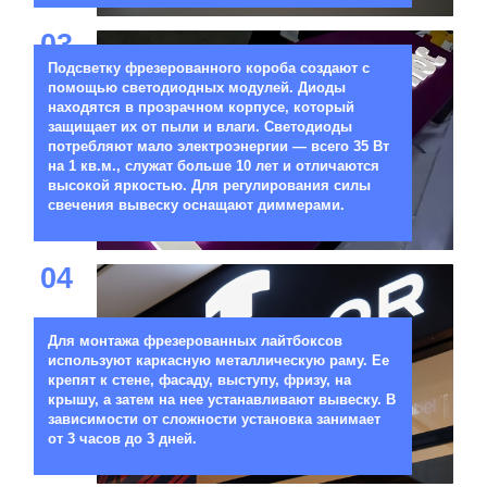
03
Подсветку фрезерованного короба создают с
помощью светодиодных модулей. Диоды
находятся в прозрачном корпусе, который
защищает их от пыли и влаги. Светодиоды
потребляют мало электроэнергии — всего 35 Вт
на 1 кв.м., служат больше 10 лет и отличаются
высокой яркостью. Для регулирования силы
свечения вывеску оснащают диммерами.
04
Для монтажа фрезерованных лайтбоксов
используют каркасную металлическую раму. Ее
крепят к стене, фасаду, выступу, фризу, на
крышу, а затем на нее устанавливают вывеску. В
зависимости от сложности установка занимает
от 3 часов до 3 дней.