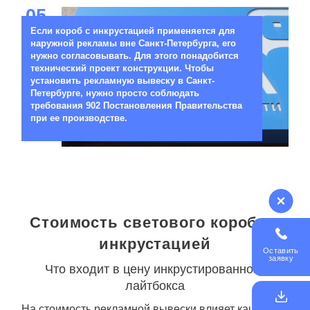
05
Если короб с инкрустацией применяется для
наружной рекламы вне Санкт-Петербурга, его
нужно согласовывать. Для этого понадобится
технический проект конструкции. Чтобы
установить рекламную вывеску в Санкт-
Петербурге, нужно просто соблюдать
требования 902 Постановления Правительства
при ее производстве.
Стоимость светового короба с
инкрустацией
Оставить
заявку
Что входит в цену инкрустированного
лайтбокса
На стоимость рекламной вывески влияет качество