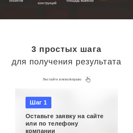
объектов
площадь вывески
конструкций
3 простых шага
для получения результата
Листайте влево/вправо
Шаг 1
Оставьте заявку на сайте
или по телефону
компании