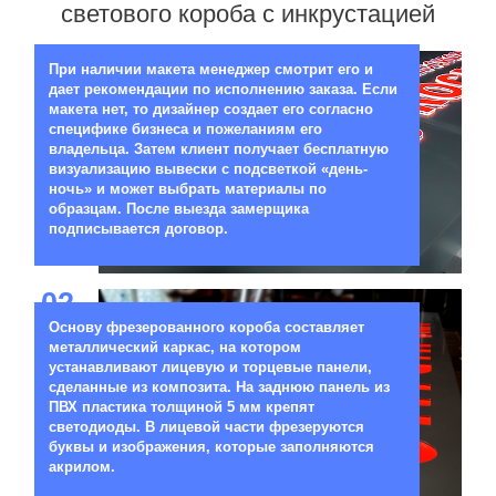
светового короба с инкрустацией
01
При наличии макета менеджер смотрит его и
дает рекомендации по исполнению заказа. Если
макета нет, то дизайнер создает его согласно
специфике бизнеса и пожеланиям его
владельца. Затем клиент получает бесплатную
визуализацию вывески с подсветкой «день-
ночь» и может выбрать материалы по
образцам. После выезда замерщика
подписывается договор.
02
Основу фрезерованного короба составляет
металлический каркас, на котором
устанавливают лицевую и торцевые панели,
сделанные из композита. На заднюю панель из
ПВХ пластика толщиной 5 мм крепят
светодиоды. В лицевой части фрезеруются
буквы и изображения, которые заполняются
акрилом.