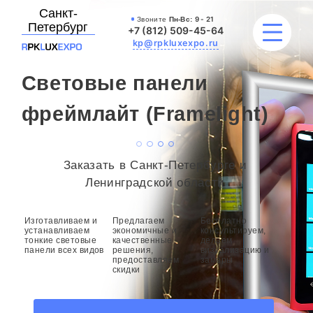
Санкт-
Звоните
Пн-Вс:
9 - 21
Петербург
+7 (812) 509-45-64
kp@rpkluxexpo.ru
Световые панели
УСЛУГИ
фреймлайт (Framelight)
НАШИ РАБОТЫ
Заказать в Санкт-Петербурге и
АКЦИИ
Ленинградской области
БЛОГ
Изготавливаем и
Предлагаем
Бесплатно
устанавливаем
экономичные и
консультируем,
тонкие световые
качественные
делаем
О КОМПАНИИ
панели всех видов
решения,
визуализацию и
предоставляем
замеры
скидки