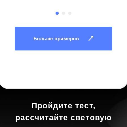
С
Больше примеров
Пройдите тест,
рассчитайте световую