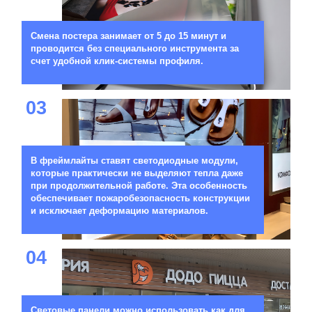
Смена постера занимает от 5 до 15 минут и
проводится без специального инструмента за
счет удобной клик-системы профиля.
03
В фреймлайты ставят светодиодные модули,
которые практически не выделяют тепла даже
при продолжительной работе. Эта особенность
обеспечивает пожаробезопасность конструкции
и исключает деформацию материалов.
04
Световые панели можно использовать как для