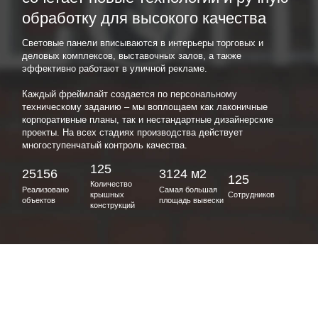
обработку для высокого качества
Световые панели вписываются в интерьеры торговых и
деловых комплексов, выставочных залов, а также
эффективно работают в уличной рекламе.
Каждый фреймлайт создается по персональному
техническому заданию – мы воплощаем как лаконичные
корпоративные планы, так и нестандартные дизайнерские
проекты. На всех стадиях производства действует
многоступенчатый контроль качества.
125
25156
3124 м2
125
Количество
Реализовано
Самая большая
крышных
Сотрудников
объектов
площадь вывески
конструкций