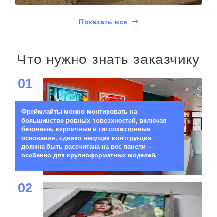
Показать все
Что нужно знать заказчику
01
Фреймлайты можно монтировать на
большинство ровных поверхностей, включая
бетонные, кирпичные и гипсокартонные
основания, однако несущая конструкция
должна быть рассчитана на вес панели –
особенно для крупноформатных моделей.
02