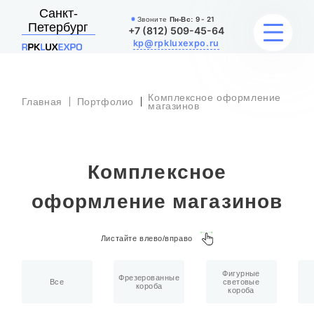
Санкт-
Звоните
Пн-Вс:
9 - 21
Петербург
+7 (812) 509-45-64
kp@rpkluxexpo.ru
Комплексное оформление
Главная
Портфолио
УСЛУГИ
магазинов
НАШИ РАБОТЫ
Комплексное
АКЦИИ
оформление магазинов
БЛОГ
Листайте влево/вправо
О КОМПАНИИ
Фигурные
Фрезерованные
Все
световые
короба
короба