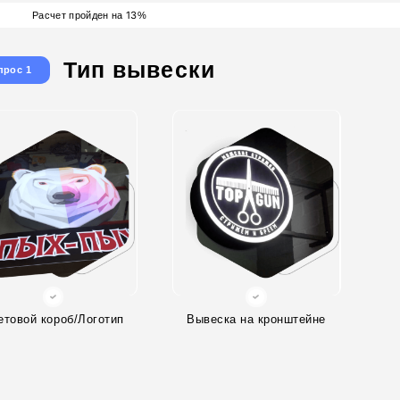
13
Расчет пройден на
%
Тип вывески
прос 1
етовой короб/Логотип
Вывеска на кронштейне