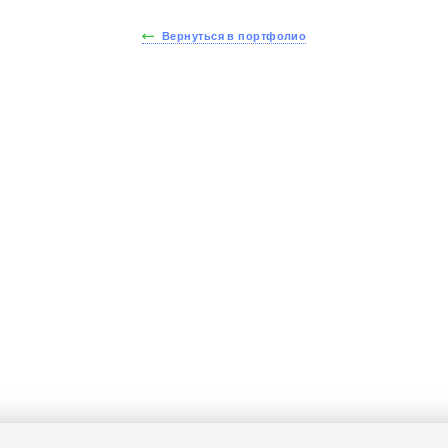
Вернуться в портфолио
йдите тест за 30 секу
йте стоимость вашей 
получите скидку - 15%