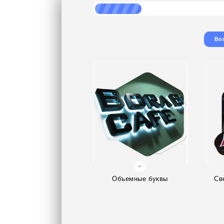
Во
Объемные буквы
Св