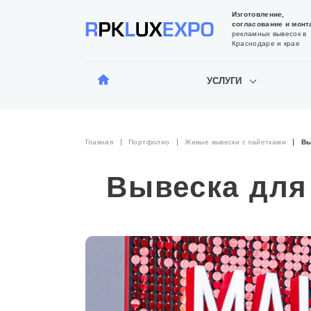
Изготовление,
согласование и монт
рекламных вывесок в
Краснодаре и крае
УСЛУГИ
Главная
Портфолио
Живые вывески с пайетками
Вы
Вывеска для