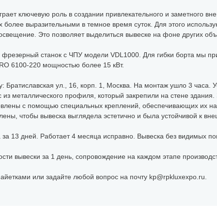
грает ключевую роль в создании привлекательного и заметного вне
их более выразительными в темное время суток. Для этого использ
освещение. Это позволяет выделиться вывеске на фоне других объ
и фрезерный станок с ЧПУ модели VDL1000. Для гибки борта мы п
RO 6100-220 мощностью более 15 кВт.
: Братиславская ул., 16, корп. 1, Москва. На монтаж ушло 3 часа. 
с из металлического профиля, который закрепили на стене здания.
новлены с помощью специальных креплений, обеспечивающих их н
ены, чтобы вывеска выглядела эстетично и была устойчивой к вн
 за 13 дней. Работает 4 месяца исправно. Вывеска без видимых по
ости вывески за 1 день, сопровождение на каждом этапе производс
пайетками или задайте любой вопрос на почту kp@rpkluxexpo.ru.