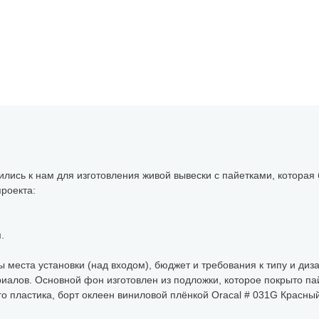
ись к нам для изготовления живой вывески с пайетками, которая
роекта:
.
 места установки (над входом), бюджет и требования к типу и диз
риалов. Основной фон изготовлен из подложки, которое покрыто п
 пластика, борт оклеен виниловой плёнкой Oracal # 031G Красный 