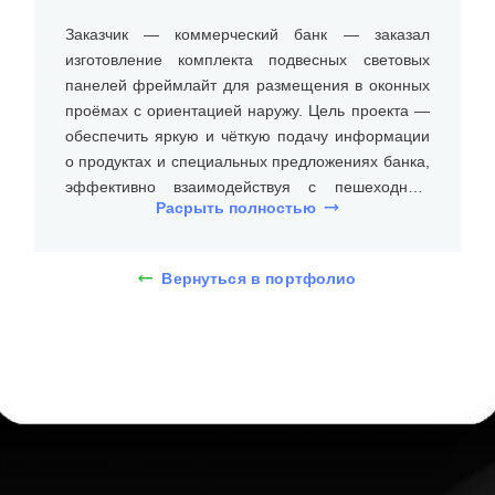
Заказчик — коммерческий банк — заказал
изготовление комплекта подвесных световых
панелей фреймлайт для размещения в оконных
проёмах с ориентацией наружу. Цель проекта —
обеспечить яркую и чёткую подачу информации
о продуктах и специальных предложениях банка,
эффективно взаимодействуя с пешеходным
Расрыть полностью
трафиком.
Ключевые требования:
• высокая яркость и читаемость в дневное и
Вернуться в портфолио
вечернее время;
• эстетичное исполнение в фирменной
стилистике;
• простота в обслуживании и быстрая замена
информации.
В качестве основы выбраны фреймлайт-панели с
алюминиевым профилем 25 мм и увеличенным
форматом — каждая размером 90 × 130 см.