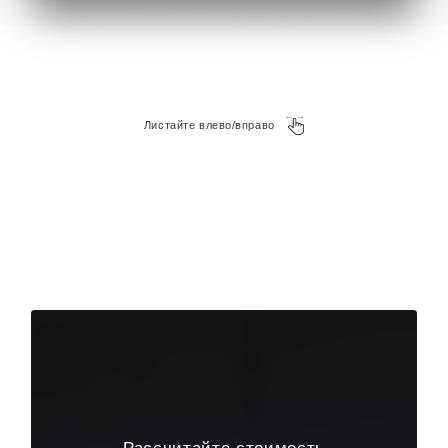
фреймлайт или задайте любой вопрос на почту
kp@rpkluxexpo.ru.
Листайте влево/вправо