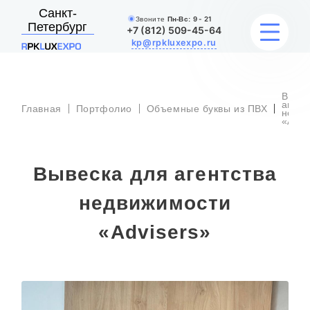
Санкт-
Звоните
Пн-Вс:
9 - 21
Петербург
+7 (812) 509-45-64
kp@rpkluxexpo.ru
Вывес
УСЛУГИ
агент
Главная
Портфолио
Объемные буквы из ПВХ
недв
«Advi
НАШИ РАБОТЫ
Вывеска для агентства
АКЦИИ
недвижимости
БЛОГ
«Advisers»
О КОМПАНИИ