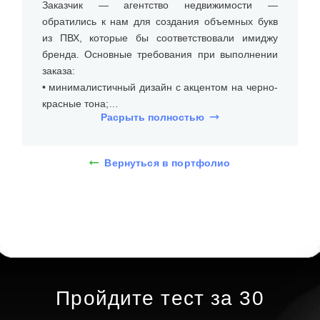
Заказчик — агентство недвижимости —
обратились к нам для создания объемных букв
из ПВХ, которые бы соответствовали имиджу
бренда. Основные требования при выполнении
заказа:
• минималистичный дизайн с акцентом на черно-
красные тона;
Расрыть полностью
• долгий срок эксплуатации;
• срочный заказ.
Вернуться в портфолио
На встрече с клиентом уточнили размеры места
установки (на стене), бюджет и требования к типу
и дизайну объемных букв из ПВХ. Дизайнеры
предложили несколько вариантов, и клиент
выбрал объемные буквы из ПВХ без подсветки
высотой 10 см. При помощи 3D-макета
определились с дизайном: шрифт букв без
засечек, название агентства без подсветки
Пройдите тест за 30
черного цвета, логотип красного цвета.