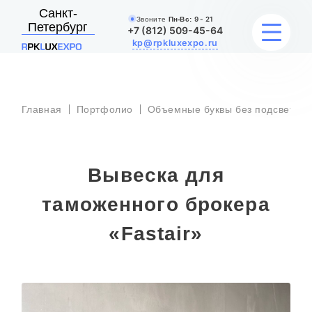
Санкт-
Звоните
Пн-Вс:
9 - 21
Петербург
+7 (812) 509-45-64
kp@rpkluxexpo.ru
УСЛУГИ
Главная
Портфолио
Объемные буквы без подсветки
НАШИ РАБОТЫ
Вывеска для
АКЦИИ
таможенного брокера
БЛОГ
«Fastair»
О КОМПАНИИ