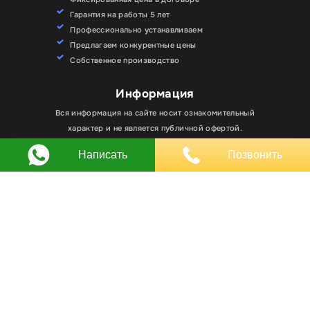
Гарантия на работы 5 лет
Профессионально устанавливаем
Предлагаем конкурентные цены
Собственное производство
Информация
Для улучшения работы сайта мы используем
Вся информация на сайте носит ознакомительный
Хорошо
файлы cookie. Вы всегда можете отключить файлы
характер и не является публичной офертой.
cookie в настройках браузера.
Написать
Позвонить
Любое использование материалов, элементов
дизайна и оформления, в том числе копирование
происходит только с письменного разрешения
владельца сайта.
Оставляя заявку вы соглашаетесь на
обработку
персональных данных
© RPKLUXEXPO 2025.