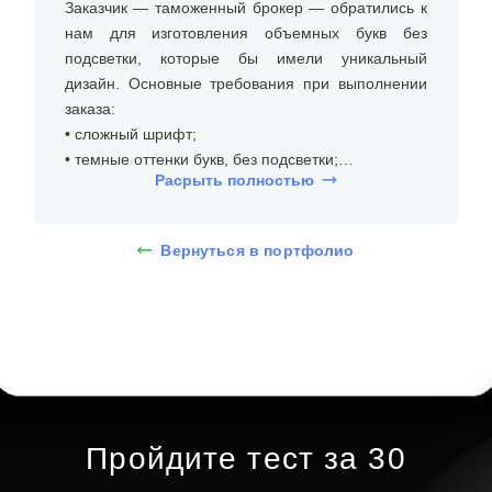
Заказчик — таможенный брокер — обратились к
нам для изготовления объемных букв без
подсветки, которые бы имели уникальный
дизайн. Основные требования при выполнении
заказа:
• сложный шрифт;
• темные оттенки букв, без подсветки;
Расрыть полностью
• соответствие стилю бренда.
На встрече с клиентом уточнили размеры места
Вернуться в портфолио
установки (на стене внутри помещения), бюджет
и требования к типу и дизайну объемных букв
без подсветки. Дизайнеры предложили несколько
вариантов, и клиент выбрал объемные буквы из
ПВХ пластика толщиной 13 см. При помощи 3D-
макета определились со сложным декоративным
шрифтом, темно-синей палитрой с добавлением
яркого элемента в буквах.
Пройдите тест за 30
Определившись с внешним видом объемных