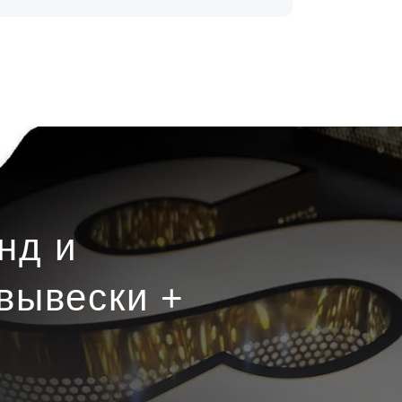
нд и
вывески +