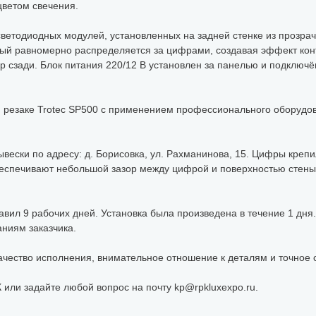
ветом свечения.
ветодиодных модулей, установленных на задней стенке из прозрач
орый равномерно распределяется за цифрами, создавая эффект кон
р сзади. Блок питания 220/12 В установлен за панелью и подключ
 резаке Trotec SP500 с применением профессионального оборудова
ывески по адресу: д. Борисовка, ул. Рахманинова, 15. Цифры креп
еспечивают небольшой зазор между цифрой и поверхностью стены
авил 9 рабочих дней. Установка была произведена в течение 1 дня
ниям заказчика.
качество исполнения, внимательное отношение к деталям и точное 
 или задайте любой вопрос на почту kp@rpkluxexpo.ru.