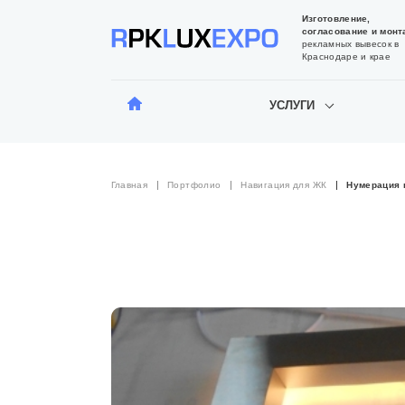
Изготовление,
согласование и монт
рекламных вывесок в
Краснодаре и крае
УСЛУГИ
Главная
Портфолио
Навигация для ЖК
Нумерация 