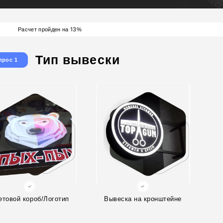
13
Расчет пройден на
%
Тип вывески
прос 1
етовой короб/Логотип
Вывеска на кронштейне