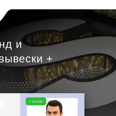
нд и
вывески +
Онлайн