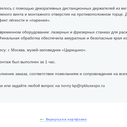
лялось с помощью декоративных дистанционных держателей из мет
жимного винта и монтажного отверстия на противоположном торце. 
фект лёгкости и «парения».
временном оборудовании: лазерных и фрезерных станках для раскр
Финальная обработка обеспечила аккуратные и безопасные края и
есу: г. Москва, музей-заповедник «Царицыно».
онтаж был выполнен за 1 час.
олнение заказа, соответствие пожеланиям и сопровождение на всех
и или задайте любой вопрос на почту kp@rpkluxexpo.ru
Вернуться в портфолио