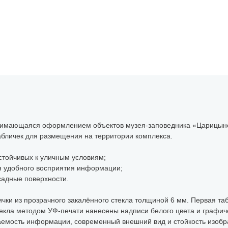
анимающаяся оформлением объектов музея-заповедника «Царицыно
абличек для размещения на территории комплекса.
стойчивых к уличным условиям;
я удобного восприятия информации;
садные поверхности.
ички из прозрачного закалённого стекла толщиной 6 мм. Первая та
текла методом УФ-печати нанесены надписи белого цвета и графиче
емость информации, современный внешний вид и стойкость изоб