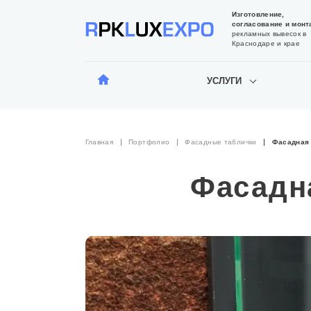
Изготовление,
согласование и монт
рекламных вывесок в
Краснодаре и крае
УСЛУГИ
Главная
Портфолио
Фасадные таблички
Фасадная 
Фасадн